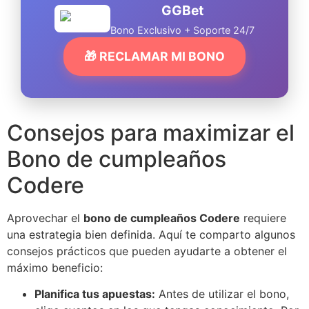
GGBet
Bono Exclusivo + Soporte 24/7
🎁 RECLAMAR MI BONO
Consejos para maximizar el
Bono de cumpleaños
Codere
Aprovechar el
bono de cumpleaños Codere
requiere
una estrategia bien definida. Aquí te comparto algunos
consejos prácticos que pueden ayudarte a obtener el
máximo beneficio:
Planifica tus apuestas:
Antes de utilizar el bono,