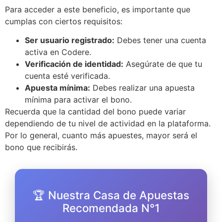
Para acceder a este beneficio, es importante que
cumplas con ciertos requisitos:
Ser usuario registrado:
Debes tener una cuenta
activa en Codere.
Verificación de identidad:
Asegúrate de que tu
cuenta esté verificada.
Apuesta mínima:
Debes realizar una apuesta
mínima para activar el bono.
Recuerda que la cantidad del bono puede variar
dependiendo de tu nivel de actividad en la plataforma.
Por lo general, cuanto más apuestes, mayor será el
bono que recibirás.
🏆 Nuestra Casa de Apuestas
Recomendada N°1