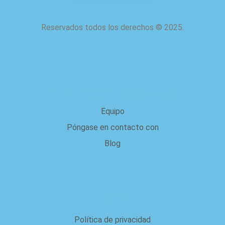
Reservados todos los derechos
©
2025.
acerca de nosotros
Equipo
Póngase en contacto con
Blog
Legal
Política de privacidad