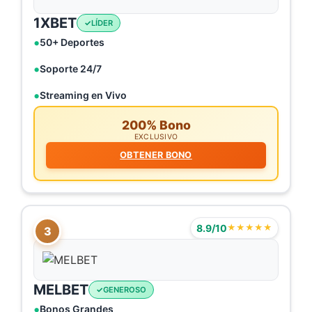
1XBET
LÍDER
50+ Deportes
Soporte 24/7
Streaming en Vivo
200% Bono
EXCLUSIVO
OBTENER BONO
8.9/10
★★★★★
3
MELBET
GENEROSO
Bonos Grandes