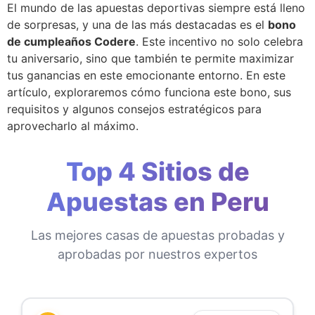
El mundo de las apuestas deportivas siempre está lleno
de sorpresas, y una de las más destacadas es el
bono
de cumpleaños Codere
. Este incentivo no solo celebra
tu aniversario, sino que también te permite maximizar
tus ganancias en este emocionante entorno. En este
artículo, exploraremos cómo funciona este bono, sus
requisitos y algunos consejos estratégicos para
aprovecharlo al máximo.
Top 4 Sitios de
Apuestas en Peru
Las mejores casas de apuestas probadas y
aprobadas por nuestros expertos