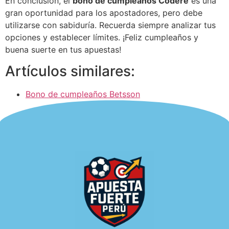
En conclusión, el
bono de cumpleaños Codere
es una
gran oportunidad para los apostadores, pero debe
utilizarse con sabiduría. Recuerda siempre analizar tus
opciones y establecer límites. ¡Feliz cumpleaños y
buena suerte en tus apuestas!
Artículos similares:
Bono de cumpleaños Betsson