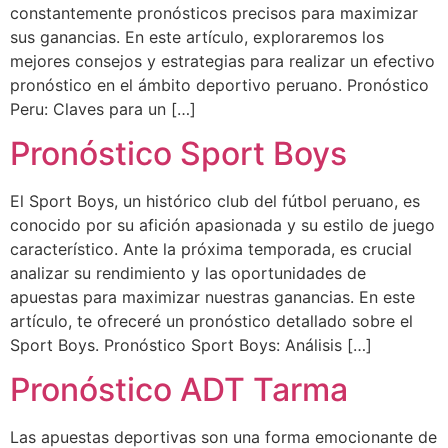
constantemente pronósticos precisos para maximizar
sus ganancias. En este artículo, exploraremos los
mejores consejos y estrategias para realizar un efectivo
pronóstico en el ámbito deportivo peruano. Pronóstico
Peru: Claves para un […]
Pronóstico Sport Boys
El Sport Boys, un histórico club del fútbol peruano, es
conocido por su afición apasionada y su estilo de juego
característico. Ante la próxima temporada, es crucial
analizar su rendimiento y las oportunidades de
apuestas para maximizar nuestras ganancias. En este
artículo, te ofreceré un pronóstico detallado sobre el
Sport Boys. Pronóstico Sport Boys: Análisis […]
Pronóstico ADT Tarma
Las apuestas deportivas son una forma emocionante de