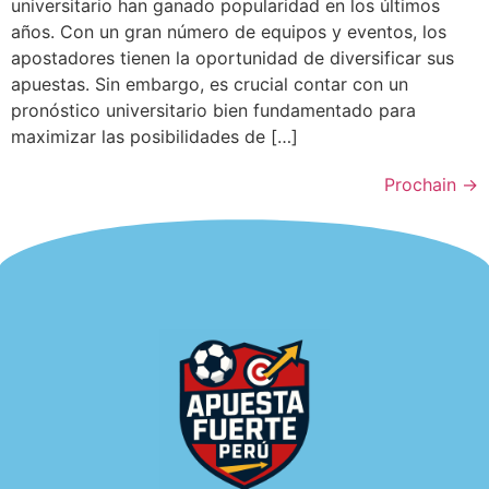
universitario han ganado popularidad en los últimos
años. Con un gran número de equipos y eventos, los
apostadores tienen la oportunidad de diversificar sus
apuestas. Sin embargo, es crucial contar con un
pronóstico universitario bien fundamentado para
maximizar las posibilidades de […]
Prochain
→