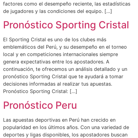
factores como el desempeño reciente, las estadísticas
de jugadores y las condiciones del equipo. […]
Pronóstico Sporting Cristal
El Sporting Cristal es uno de los clubes más
emblemáticos del Perú, y su desempeño en el torneo
local y en competiciones internacionales siempre
genera expectativas entre los apostadores. A
continuación, te ofrecemos un análisis detallado y un
pronóstico Sporting Cristal que te ayudará a tomar
decisiones informadas al realizar tus apuestas.
Pronóstico Sporting Cristal: […]
Pronóstico Peru
Las apuestas deportivas en Perú han crecido en
popularidad en los últimos años. Con una variedad de
deportes y ligas disponibles, los apostadores buscan