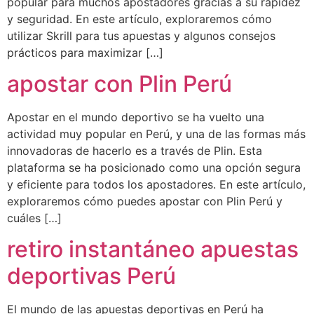
popular para muchos apostadores gracias a su rapidez
y seguridad. En este artículo, exploraremos cómo
utilizar Skrill para tus apuestas y algunos consejos
prácticos para maximizar […]
apostar con Plin Perú
Apostar en el mundo deportivo se ha vuelto una
actividad muy popular en Perú, y una de las formas más
innovadoras de hacerlo es a través de Plin. Esta
plataforma se ha posicionado como una opción segura
y eficiente para todos los apostadores. En este artículo,
exploraremos cómo puedes apostar con Plin Perú y
cuáles […]
retiro instantáneo apuestas
deportivas Perú
El mundo de las apuestas deportivas en Perú ha