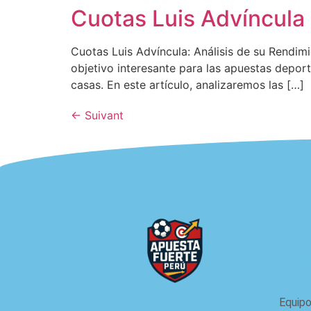
Cuotas Luis Advíncula
Cuotas Luis Advíncula: Análisis de su Rendimi
objetivo interesante para las apuestas deport
casas. En este artículo, analizaremos las […]
←
Suivant
ac
no
Equip