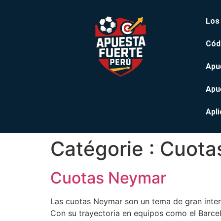
Los
Cód
Apu
Apu
Apl
Catégorie :
Cuota
Cuotas Neymar
Las cuotas Neymar son un tema de gran interé
Con su trayectoria en equipos como el Barcel