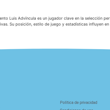
ento Luis Advíncula es un jugador clave en la selección per
ivas. Su posición, estilo de juego y estadísticas influyen e
erca de
Legal
sotros
Política de privacidad
o