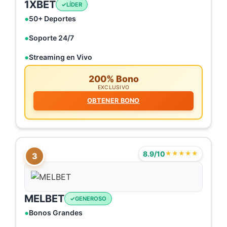
1XBET
LÍDER
50+ Deportes
Soporte 24/7
Streaming en Vivo
200% Bono
EXCLUSIVO
OBTENER BONO
8.9/10
★★★★★
3
MELBET
GENEROSO
Bonos Grandes