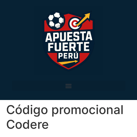
Código promocional
Codere