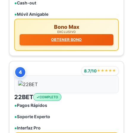
Cash-out
Móvil Amigable
Bono Max
EXCLUSIVO
OBTENER BONO
8.7/10
★★★★★
4
22BET
COMPLETO
Pagos Rápidos
Soporte Experto
Interfaz Pro