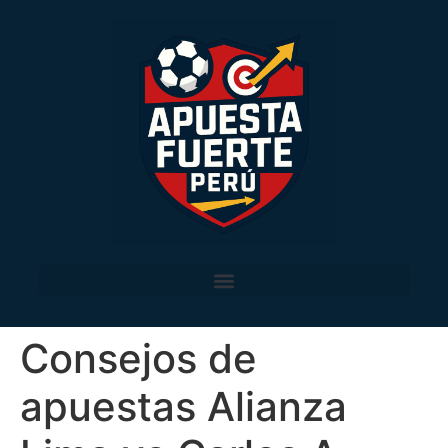
Consejos de
apuestas Alianza