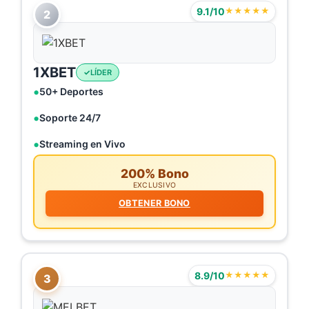
9.1/10
★★★★★
2
1XBET
LÍDER
50+ Deportes
Soporte 24/7
Streaming en Vivo
200% Bono
EXCLUSIVO
OBTENER BONO
8.9/10
★★★★★
3