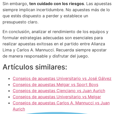
Sin embargo,
ten cuidado con los riesgos
. Las apuestas
siempre implican incertidumbre. No apuestes más de lo
que estés dispuesto a perder y establece un
presupuesto claro.
En conclusión, analizar el rendimiento de los equipos y
formular estrategias adecuadas son esenciales para
realizar apuestas exitosas en el partido entre Alianza
Lima y Carlos A. Mannucci. Recuerda siempre apostar
de manera responsable y disfrutar del juego.
Artículos similares:
Consejos de apuestas Universitario vs José Gálvez
Consejos de apuestas Melgar vs Sport Boys
Consejos de apuestas Cienciano vs Juan Aurich
Consejos de apuestas Universitario vs Melgar
Consejos de apuestas Carlos A. Mannucci vs Juan
Aurich