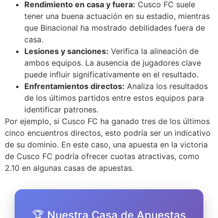
Rendimiento en casa y fuera:
Cusco FC suele
tener una buena actuación en su estadio, mientras
que Binacional ha mostrado debilidades fuera de
casa.
Lesiones y sanciones:
Verifica la alineación de
ambos equipos. La ausencia de jugadores clave
puede influir significativamente en el resultado.
Enfrentamientos directos:
Analiza los resultados
de los últimos partidos entre estos equipos para
identificar patrones.
Por ejemplo, si Cusco FC ha ganado tres de los últimos
cinco encuentros directos, esto podría ser un indicativo
de su dominio. En este caso, una apuesta en la victoria
de Cusco FC podría ofrecer cuotas atractivas, como
2.10 en algunas casas de apuestas.
🏆 Nuestra Casa de Apuestas