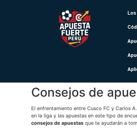
Los
Cód
Apu
Apu
Apl
Consejos de apue
El enfrentamiento entre Cusco FC y Carlos 
en la liga y las apuestas en este tipo de enc
consejos de apuestas
que te ayudarán a tom