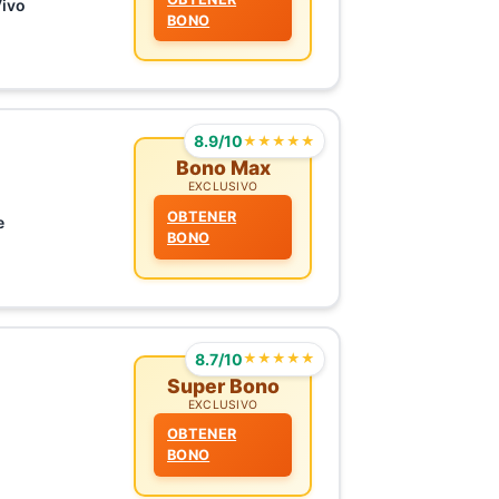
Vivo
BONO
8.9/10
★★★★★
Bono Max
EXCLUSIVO
OBTENER
e
BONO
8.7/10
★★★★★
Super Bono
EXCLUSIVO
OBTENER
BONO