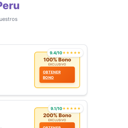
Peru
uestros
9.4/10
★★★★★
100% Bono
EXCLUSIVO
OBTENER
BONO
9.1/10
★★★★★
200% Bono
EXCLUSIVO
OBTENER