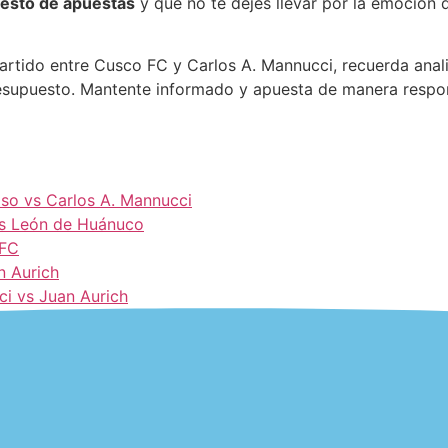
esto de apuestas
y que no te dejes llevar por la emoción 
 partido entre Cusco FC y Carlos A. Mannucci, recuerda anal
resupuesto. Mantente informado y apuesta de manera resp
so vs Carlos A. Mannucci
vs León de Huánuco
 FC
n Aurich
i vs Juan Aurich