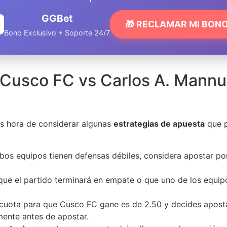
GGBet
🎁 RECLAMAR MI BON
Bono Exclusivo + Soporte 24/7
Cusco FC vs Carlos A. Mannuc
es hora de considerar algunas
estrategias de apuesta
que p
os equipos tienen defensas débiles, considera apostar po
que el partido terminará en empate o que uno de los equip
 cuota para que Cusco FC gane es de 2.50 y decides apostar
mente antes de apostar.