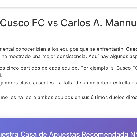
Cusco FC vs Carlos A. Mannuc
amental conocer bien a los equipos que se enfrentarán.
Cus
ha mostrado una mejor consistencia. Aquí hay algunos asp
mos cinco partidos de cada equipo. Por ejemplo, si Cusco F
.
ugadores clave ausentes. La falta de un delantero estrella p
mo les ha ido a ambos equipos en sus últimos duelos direc
uestra Casa de Apuestas Recomendada N