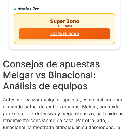
Interfaz Pro
Super Bono
EXCLUSIVO
OBTENER BONO
Consejos de apuestas
Melgar vs Binacional:
Análisis de equipos
Antes de realizar cualquier apuesta, es crucial conocer
el estado actual de ambos equipos. Melgar, conocido
por su solidez defensiva y juego ofensivo, ha tenido un
rendimiento consistente en casa. Por otro lado,
Binacional ha mostrado altibajos en su desempeño, lo