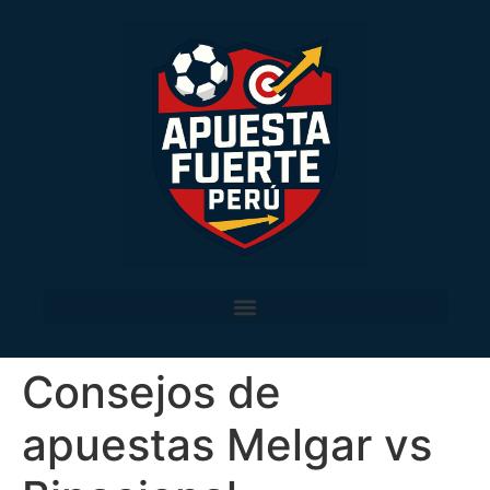
Consejos de
apuestas Melgar vs