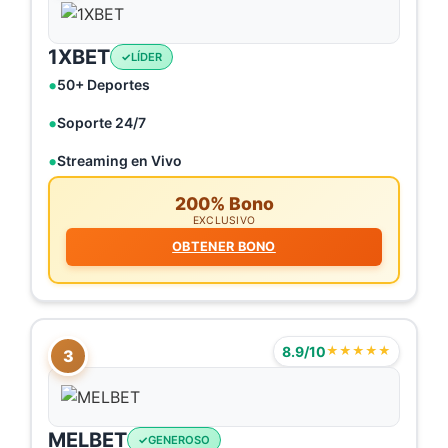
1XBET
LÍDER
50+ Deportes
Soporte 24/7
Streaming en Vivo
200% Bono
EXCLUSIVO
OBTENER BONO
8.9/10
★★★★★
3
MELBET
GENEROSO