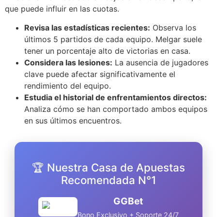
que puede influir en las cuotas.
Revisa las estadísticas recientes:
Observa los
últimos 5 partidos de cada equipo. Melgar suele
tener un porcentaje alto de victorias en casa.
Considera las lesiones:
La ausencia de jugadores
clave puede afectar significativamente el
rendimiento del equipo.
Estudia el historial de enfrentamientos directos:
Analiza cómo se han comportado ambos equipos
en sus últimos encuentros.
🏆 Nuestra Casa de Apuestas
Recomendada N°1
GGBet
Bono Exclusivo + Soporte 24/7