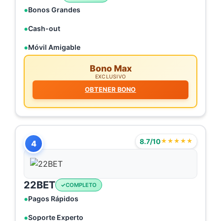
Bonos Grandes
Cash-out
Móvil Amigable
Bono Max
EXCLUSIVO
OBTENER BONO
8.7/10
★★★★★
4
22BET
COMPLETO
Pagos Rápidos
Soporte Experto