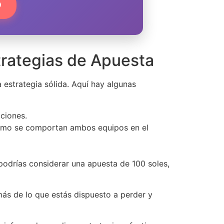
O
trategias de Apuesta
a estrategia sólida. Aquí hay algunas
ciones.
cómo se comportan ambos equipos en el
podrías considerar una apuesta de 100 soles,
ás de lo que estás dispuesto a perder y