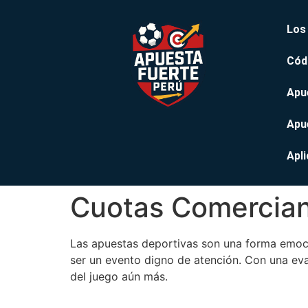
Los
Cód
Apu
Apu
Apl
Cuotas Comerciant
Las apuestas deportivas son una forma emocio
ser un evento digno de atención. Con una eva
del juego aún más.