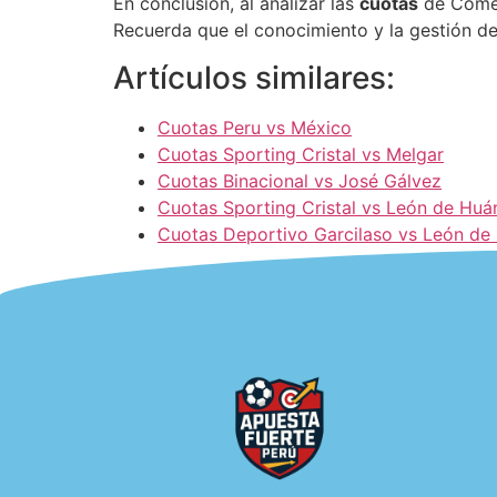
En conclusión, al analizar las
cuotas
de Comerc
Recuerda que el conocimiento y la gestión del
Artículos similares:
Cuotas Peru vs México
Cuotas Sporting Cristal vs Melgar
Cuotas Binacional vs José Gálvez
Cuotas Sporting Cristal vs León de Hu
Cuotas Deportivo Garcilaso vs León de
ac
no