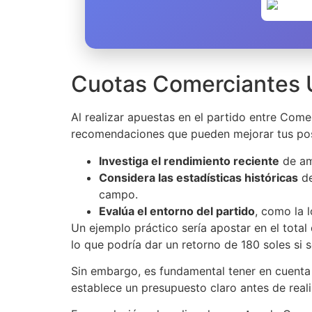
Cuotas Comerciantes U
Al realizar apuestas en el partido entre Comer
recomendaciones que pueden mejorar tus posi
Investiga el rendimiento reciente
de amb
Considera las estadísticas históricas
de
campo.
Evalúa el entorno del partido
, como la l
Un ejemplo práctico sería apostar en el total 
lo que podría dar un retorno de 180 soles si 
Sin embargo, es fundamental tener en cuenta
establece un presupuesto claro antes de reali