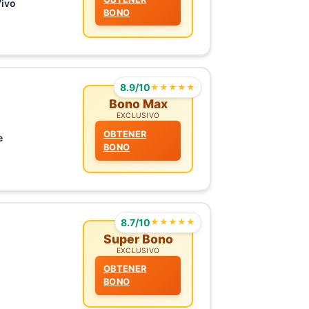
Vivo
BONO
8.9/10
★★★★★
Bono Max
EXCLUSIVO
OBTENER
e
BONO
8.7/10
★★★★★
Super Bono
EXCLUSIVO
OBTENER
BONO