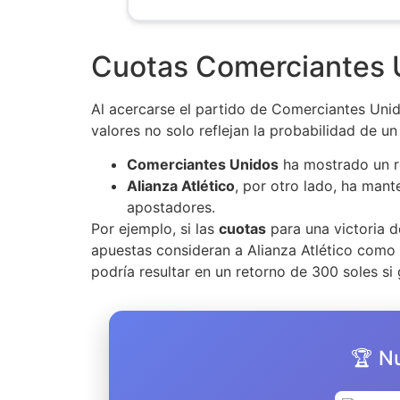
Cuotas Comerciantes Un
Al acercarse el partido de Comerciantes Unido
valores no solo reflejan la probabilidad de 
Comerciantes Unidos
ha mostrado un re
Alianza Atlético
, por otro lado, ha man
apostadores.
Por ejemplo, si las
cuotas
para una victoria d
apuestas consideran a Alianza Atlético como e
podría resultar en un retorno de 300 soles si
🏆 N