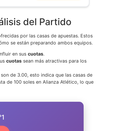
isis del Partido
frecidas por las casas de apuestas. Estos
e cómo se están preparando ambos equipos.
nfluir en sus
cuotas
.
sus
cuotas
sean más atractivas para los
son de 3.00, esto indica que las casas de
a de 100 soles en Alianza Atlético, lo que
°1