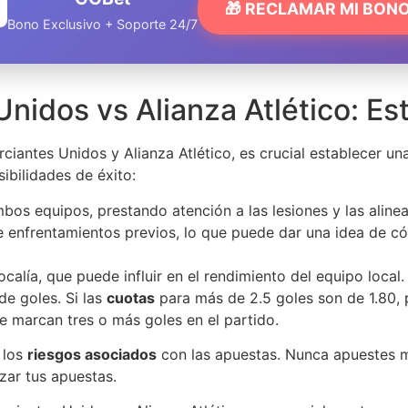
🎁 RECLAMAR MI BON
Bono Exclusivo + Soporte 24/7
nidos vs Alianza Atlético: Es
ciantes Unidos y Alianza Atlético, es crucial establecer un
bilidades de éxito:
os equipos, prestando atención a las lesiones y las alinea
 enfrentamientos previos, lo que puede dar una idea de 
ocalía, que puede influir en el rendimiento del equipo local.
de goles. Si las
cuotas
para más de 2.5 goles son de 1.80, 
se marcan tres o más goles en el partido.
 los
riesgos asociados
con las apuestas. Nunca apuestes m
zar tus apuestas.