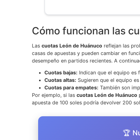
Cómo funcionan las c
Las
cuotas León de Huánuco
reflejan las pr
casas de apuestas y pueden cambiar en funció
desempeño en partidos recientes. A continuac
Cuotas bajas:
Indican que el equipo es f
Cuotas altas:
Sugieren que el equipo es 
Cuotas para empates:
También son impo
Por ejemplo, si las
cuotas León de Huánuco
p
apuesta de 100 soles podría devolver 200 sol
🏆 N