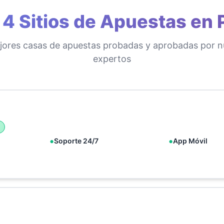
 4 Sitios de Apuestas en 
jores casas de apuestas probadas y aprobadas por n
expertos
Soporte 24/7
App Móvil