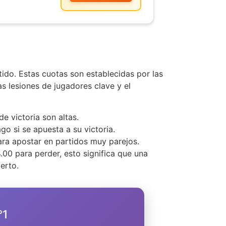
tido. Estas cuotas son establecidas por las
s lesiones de jugadores clave y el
e victoria son altas.
o si se apuesta a su victoria.
ra apostar en partidos muy parejos.
00 para perder, esto significa que una
erto.
°1