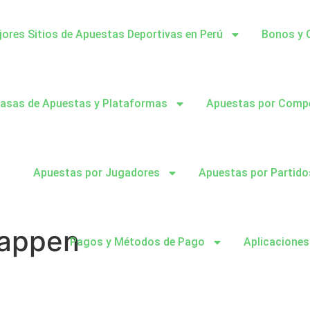
ores Sitios de Apuestas Deportivas en Perú
Bonos y 
asas de Apuestas y Plataformas
Apuestas por Compe
Apuestas por Jugadores
Apuestas por Partido
tappen
Pagos y Métodos de Pago
Aplicaciones