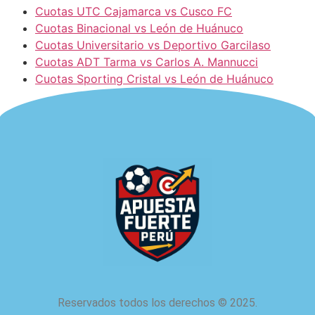
Cuotas UTC Cajamarca vs Cusco FC
Cuotas Binacional vs León de Huánuco
Cuotas Universitario vs Deportivo Garcilaso
Cuotas ADT Tarma vs Carlos A. Mannucci
Cuotas Sporting Cristal vs León de Huánuco
Reservados todos los derechos
©
2025.