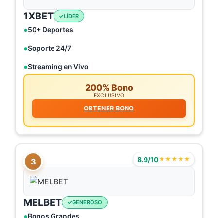
1XBET
LÍDER
50+ Deportes
Soporte 24/7
Streaming en Vivo
200% Bono
EXCLUSIVO
OBTENER BONO
8.9/10
★★★★★
3
MELBET
GENEROSO
Bonos Grandes