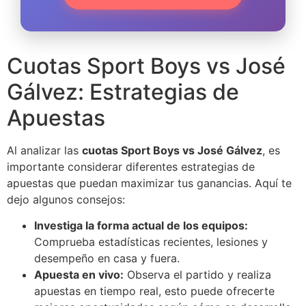
Cuotas Sport Boys vs José
Gálvez: Estrategias de
Apuestas
Al analizar las
cuotas Sport Boys vs José Gálvez
, es
importante considerar diferentes estrategias de
apuestas que puedan maximizar tus ganancias. Aquí te
dejo algunos consejos:
Investiga la forma actual de los equipos:
Comprueba estadísticas recientes, lesiones y
desempeño en casa y fuera.
Apuesta en vivo:
Observa el partido y realiza
apuestas en tiempo real, esto puede ofrecerte