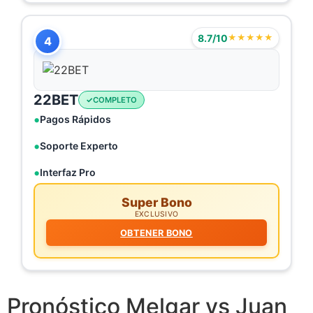
8.7/10
★★★★★
4
22BET
COMPLETO
Pagos Rápidos
Soporte Experto
Interfaz Pro
Super Bono
EXCLUSIVO
OBTENER BONO
Pronóstico Melgar vs Juan