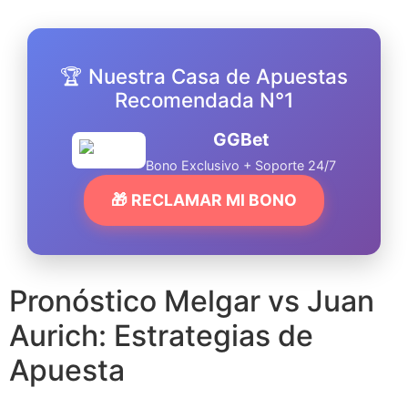
🏆 Nuestra Casa de Apuestas
Recomendada N°1
GGBet
Bono Exclusivo + Soporte 24/7
🎁 RECLAMAR MI BONO
Pronóstico Melgar vs Juan
Aurich: Estrategias de
Apuesta