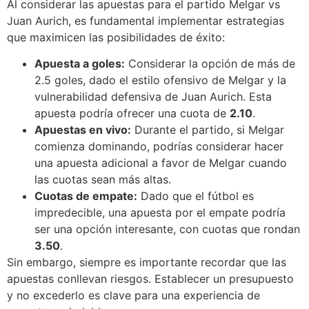
Al considerar las apuestas para el partido Melgar vs
Juan Aurich, es fundamental implementar estrategias
que maximicen las posibilidades de éxito:
Apuesta a goles:
Considerar la opción de más de
2.5 goles, dado el estilo ofensivo de Melgar y la
vulnerabilidad defensiva de Juan Aurich. Esta
apuesta podría ofrecer una cuota de
2.10
.
Apuestas en vivo:
Durante el partido, si Melgar
comienza dominando, podrías considerar hacer
una apuesta adicional a favor de Melgar cuando
las cuotas sean más altas.
Cuotas de empate:
Dado que el fútbol es
impredecible, una apuesta por el empate podría
ser una opción interesante, con cuotas que rondan
3.50
.
Sin embargo, siempre es importante recordar que las
apuestas conllevan riesgos. Establecer un presupuesto
y no excederlo es clave para una experiencia de