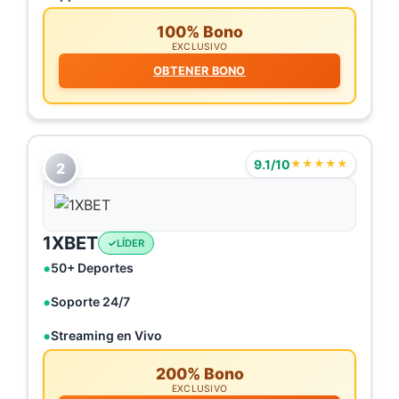
100% Bono
EXCLUSIVO
OBTENER BONO
9.1/10
★★★★★
2
1XBET
LÍDER
50+ Deportes
Soporte 24/7
Streaming en Vivo
200% Bono
EXCLUSIVO