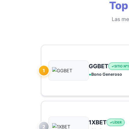
Top
Las me
GGBET
SITIO N°1
1
Bono Generoso
1XBET
LÍDER
2