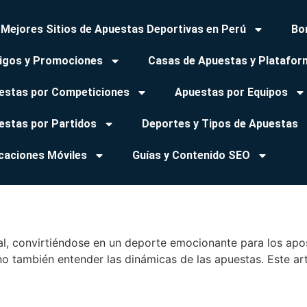
 Mejores Sitios de Apuestas Deportivas en Perú
Bo
igos y Promociones
Casas de Apuestas y Platafo
estas por Competiciones
Apuestas por Equipos
estas por Partidos
Deportes y Tipos de Apuestas
icaciones Móviles
Guías y Contenido SEO
l, convirtiéndose en un deporte emocionante para los apo
no también entender las dinámicas de las apuestas. Este ar