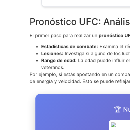
Pronóstico UFC: Análi
El primer paso para realizar un
pronóstico U
Estadísticas de combate:
Examina el ré
Lesiones:
Investiga si alguno de los lu
Rango de edad:
La edad puede influir en
veteranos.
Por ejemplo, si estás apostando en un comba
de energía y velocidad. Esto se puede refleja
🏆 N