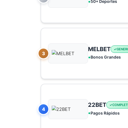
50+ Deportes
MELBET
GENER
3
Bonos Grandes
22BET
COMPLE
4
Pagos Rápidos