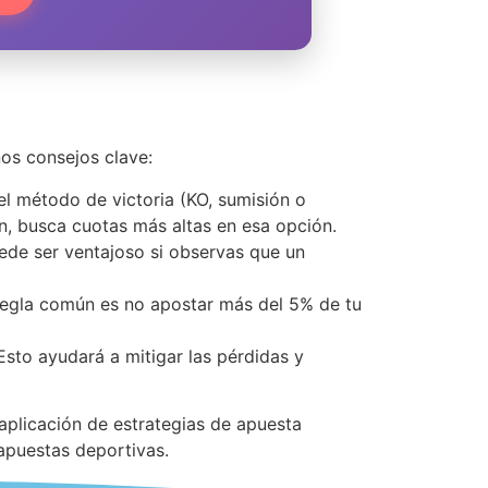
nos consejos clave:
el método de victoria (KO, sumisión o
n, busca cuotas más altas en esa opción.
ede ser ventajoso si observas que un
regla común es no apostar más del 5% de tu
Esto ayudará a mitigar las pérdidas y
 aplicación de estrategias de apuesta
apuestas deportivas.