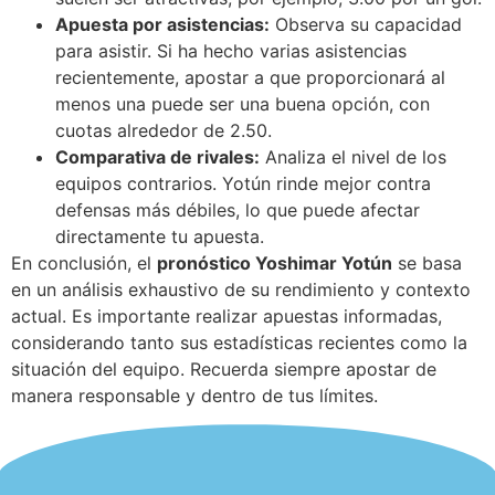
Apuesta por asistencias:
Observa su capacidad
para asistir. Si ha hecho varias asistencias
recientemente, apostar a que proporcionará al
menos una puede ser una buena opción, con
cuotas alrededor de 2.50.
Comparativa de rivales:
Analiza el nivel de los
equipos contrarios. Yotún rinde mejor contra
defensas más débiles, lo que puede afectar
directamente tu apuesta.
En conclusión, el
pronóstico Yoshimar Yotún
se basa
en un análisis exhaustivo de su rendimiento y contexto
actual. Es importante realizar apuestas informadas,
considerando tanto sus estadísticas recientes como la
situación del equipo. Recuerda siempre apostar de
manera responsable y dentro de tus límites.