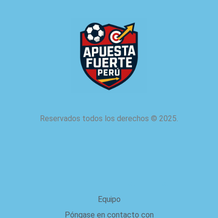
Reservados todos los derechos
©
2025.
acerca de nosotros
Equipo
Póngase en contacto con