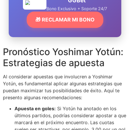
GGBet
Bono Exclusivo + Soporte 24/7
🎁 RECLAMAR MI BONO
Pronóstico Yoshimar Yotún:
Estrategias de apuesta
Al considerar apuestas que involucren a Yoshimar
Yotún, es fundamental aplicar algunas estrategias que
puedan maximizar tus posibilidades de éxito. Aquí te
presento algunas recomendaciones:
Apuesta en goles:
Si Yotún ha anotado en los
últimos partidos, podrías considerar apostar a que
marcará en el próximo encuentro. Las cuotas
suelen ser atractivas, por ejemplo, 3.00 por un gol.