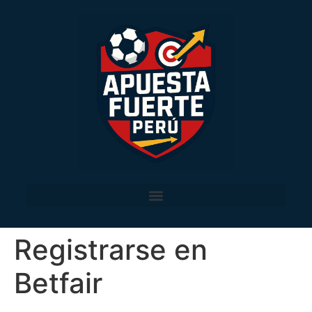
Registrarse en
Betfair