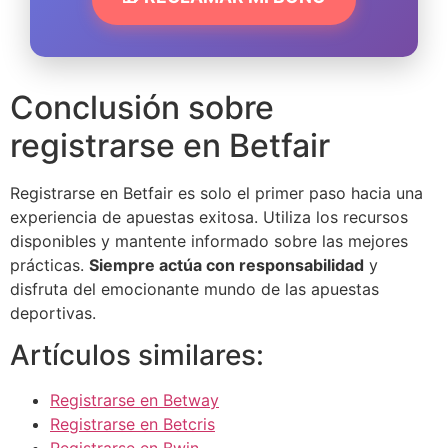
Conclusión sobre
registrarse en Betfair
Registrarse en Betfair es solo el primer paso hacia una
experiencia de apuestas exitosa. Utiliza los recursos
disponibles y mantente informado sobre las mejores
prácticas.
Siempre actúa con responsabilidad
y
disfruta del emocionante mundo de las apuestas
deportivas.
Artículos similares:
Registrarse en Betway
Registrarse en Betcris