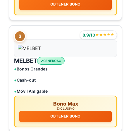
OBTENER BONO
8.9/10
★★★★★
3
MELBET
GENEROSO
Bonos Grandes
Cash-out
Móvil Amigable
Bono Max
EXCLUSIVO
OBTENER BONO