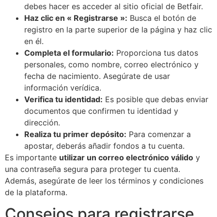
debes hacer es acceder al sitio oficial de Betfair.
Haz clic en « Registrarse »:
Busca el botón de
registro en la parte superior de la página y haz clic
en él.
Completa el formulario:
Proporciona tus datos
personales, como nombre, correo electrónico y
fecha de nacimiento. Asegúrate de usar
información verídica.
Verifica tu identidad:
Es posible que debas enviar
documentos que confirmen tu identidad y
dirección.
Realiza tu primer depósito:
Para comenzar a
apostar, deberás añadir fondos a tu cuenta.
Es importante
utilizar un correo electrónico válido
y
una contraseña segura para proteger tu cuenta.
Además, asegúrate de leer los términos y condiciones
de la plataforma.
Consejos para registrarse