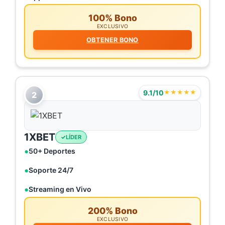
100% Bono
EXCLUSIVO
OBTENER BONO
9.1/10
★★★★★
2
1XBET
LÍDER
50+ Deportes
Soporte 24/7
Streaming en Vivo
200% Bono
EXCLUSIVO