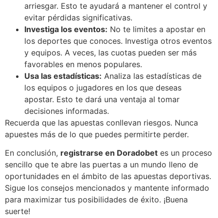
arriesgar. Esto te ayudará a mantener el control y
evitar pérdidas significativas.
Investiga los eventos:
No te limites a apostar en
los deportes que conoces. Investiga otros eventos
y equipos. A veces, las cuotas pueden ser más
favorables en menos populares.
Usa las estadísticas:
Analiza las estadísticas de
los equipos o jugadores en los que deseas
apostar. Esto te dará una ventaja al tomar
decisiones informadas.
Recuerda que las apuestas conllevan riesgos. Nunca
apuestes más de lo que puedes permitirte perder.
En conclusión,
registrarse en Doradobet
es un proceso
sencillo que te abre las puertas a un mundo lleno de
oportunidades en el ámbito de las apuestas deportivas.
Sigue los consejos mencionados y mantente informado
para maximizar tus posibilidades de éxito. ¡Buena
suerte!