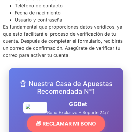
Teléfono de contacto
Fecha de nacimiento
Usuario y contraseña
Es fundamental que proporciones datos verídicos, ya
que esto facilitará el proceso de verificación de tu
cuenta. Después de completar el formulario, recibirás
un correo de confirmación. Asegúrate de verificar tu
correo para activar tu cuenta.
🏆 Nuestra Casa de Apuestas
Recomendada N°1
GGBet
Bono Exclusivo + Soporte 24/7
🎁 RECLAMAR MI BONO