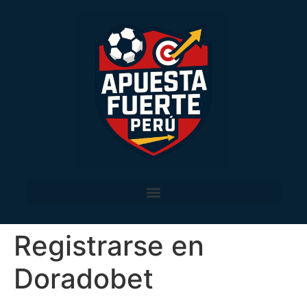
Registrarse en
Doradobet