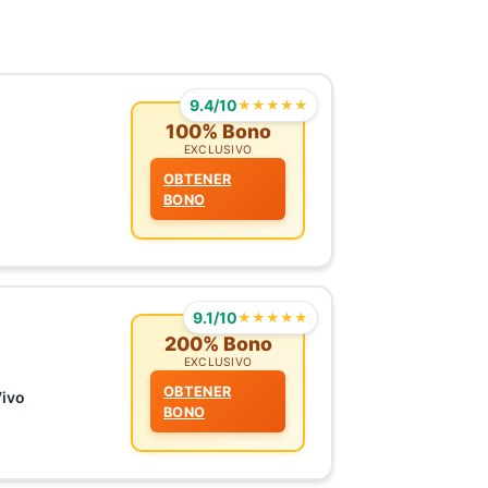
9.4/10
★★★★★
100% Bono
EXCLUSIVO
OBTENER
BONO
9.1/10
★★★★★
200% Bono
EXCLUSIVO
OBTENER
Vivo
BONO