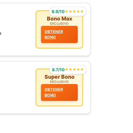
8.9/10
★★★★★
Bono Max
EXCLUSIVO
OBTENER
e
BONO
8.7/10
★★★★★
Super Bono
EXCLUSIVO
OBTENER
BONO