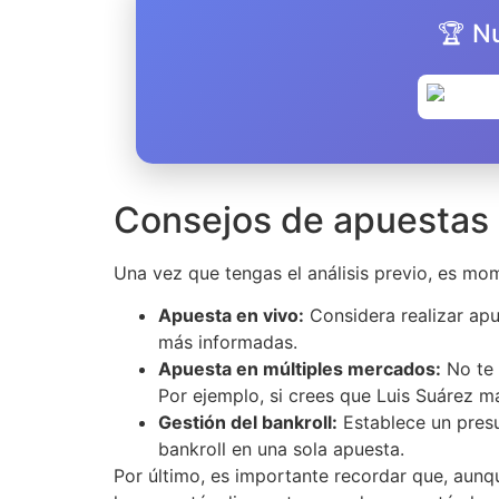
🏆 N
Consejos de apuestas 
Una vez que tengas el análisis previo, es mo
Apuesta en vivo:
Considera realizar apu
más informadas.
Apuesta en múltiples mercados:
No te 
Por ejemplo, si crees que Luis Suárez m
Gestión del bankroll:
Establece un presu
bankroll en una sola apuesta.
Por último, es importante recordar que, aunqu