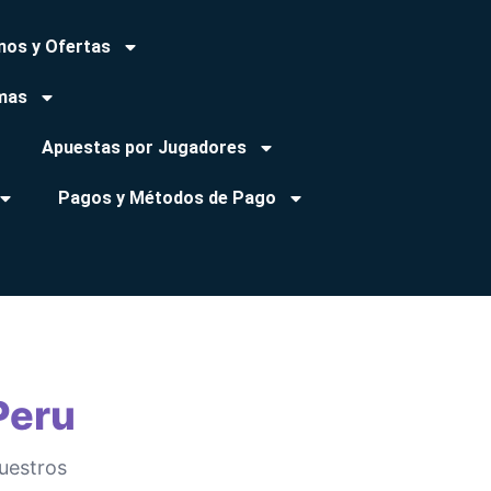
nos y Ofertas
rmas
Apuestas por Jugadores
Pagos y Métodos de Pago
Peru
uestros