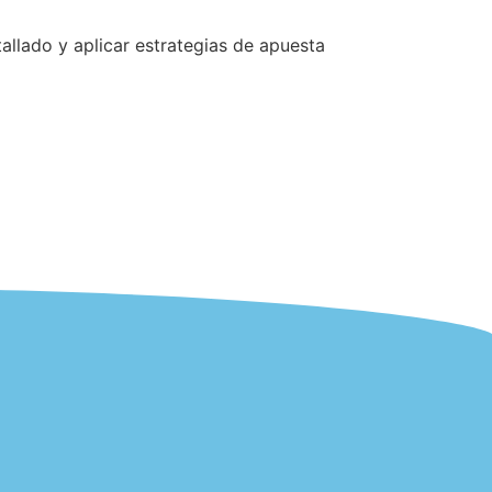
tallado y aplicar estrategias de apuesta