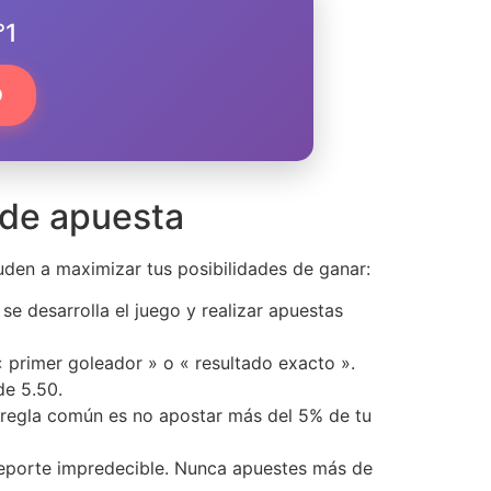
°1
O
 de apuesta
den a maximizar tus posibilidades de ganar:
se desarrolla el juego y realizar apuestas
 primer goleador » o « resultado exacto ».
de 5.50.
 regla común es no apostar más del 5% de tu
n deporte impredecible. Nunca apuestes más de