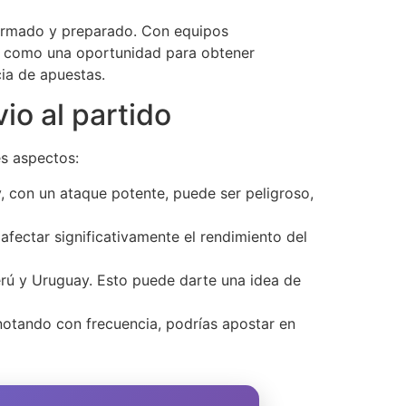
nformado y preparado. Con equipos
ón como una oportunidad para obtener
ia de apuestas.
io al partido
es aspectos:
 con un ataque potente, puede ser peligroso,
 afectar significativamente el rendimiento del
erú y Uruguay. Esto puede darte una idea de
notando con frecuencia, podrías apostar en