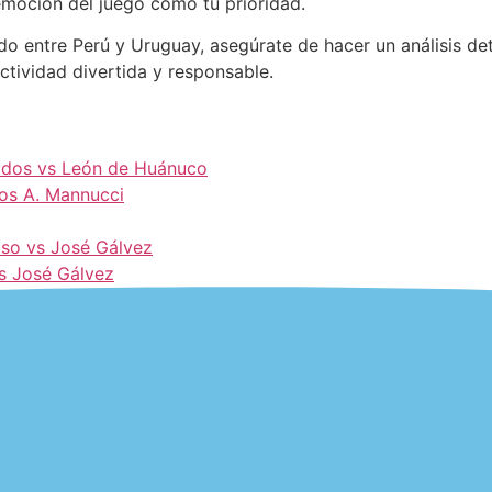
emoción del juego como tu prioridad.
ido entre Perú y Uruguay, asegúrate de hacer un análisis de
ctividad divertida y responsable.
idos vs León de Huánuco
os A. Mannucci
aso vs José Gálvez
vs José Gálvez
erca de
Legal