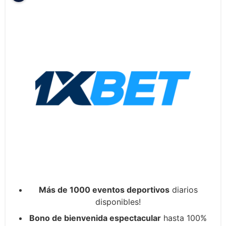
Más de 1000 eventos deportivos
diarios
disponibles!
Bono de bienvenida espectacular
hasta 100%