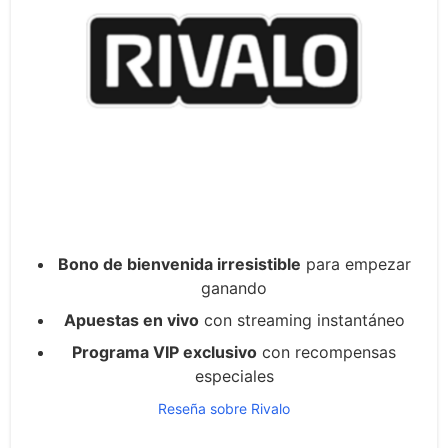
Bono de bienvenida irresistible
para empezar
ganando
Apuestas en vivo
con streaming instantáneo
Programa VIP exclusivo
con recompensas
especiales
Reseña sobre Rivalo