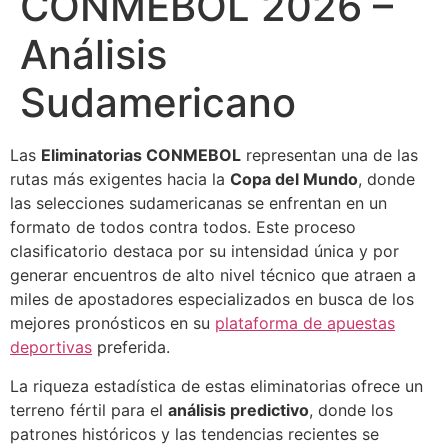
CONMEBOL 2026 –
Análisis
Sudamericano
Las
Eliminatorias CONMEBOL
representan una de las
rutas más exigentes hacia la
Copa del Mundo
, donde
las selecciones sudamericanas se enfrentan en un
formato de todos contra todos. Este proceso
clasificatorio destaca por su intensidad única y por
generar encuentros de alto nivel técnico que atraen a
miles de apostadores especializados en busca de los
mejores pronósticos en su
plataforma de apuestas
deportivas
preferida.
La riqueza estadística de estas eliminatorias ofrece un
terreno fértil para el
análisis predictivo
, donde los
patrones históricos y las tendencias recientes se