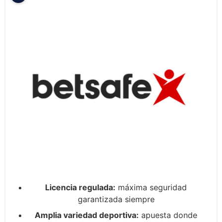
Licencia regulada:
máxima seguridad
garantizada siempre
Amplia variedad deportiva:
apuesta donde