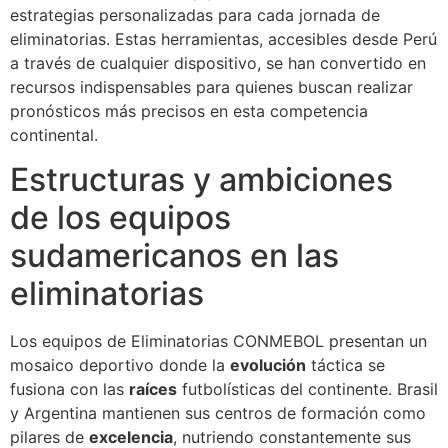
estrategias personalizadas para cada jornada de
eliminatorias. Estas herramientas, accesibles desde Perú
a través de cualquier dispositivo, se han convertido en
recursos indispensables para quienes buscan realizar
pronósticos más precisos en esta competencia
continental.
Estructuras y ambiciones
de los equipos
sudamericanos en las
eliminatorias
Los equipos de Eliminatorias CONMEBOL presentan un
mosaico deportivo donde la
evolución
táctica se
fusiona con las
raíces
futbolísticas del continente. Brasil
y Argentina mantienen sus centros de formación como
pilares de
excelencia
, nutriendo constantemente sus