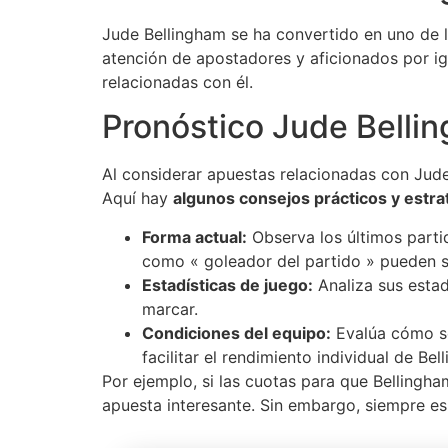
Jude Bellingham se ha convertido en uno de 
atención de apostadores y aficionados por ig
relacionadas con él.
Pronóstico Jude Bellin
Al considerar apuestas relacionadas con Jude
Aquí hay
algunos consejos prácticos y estra
Forma actual:
Observa los últimos parti
como « goleador del partido » pueden se
Estadísticas de juego:
Analiza sus estad
marcar.
Condiciones del equipo:
Evalúa cómo se
facilitar el rendimiento individual de Bel
Por ejemplo, si las cuotas para que Bellingh
apuesta interesante. Sin embargo, siempre es