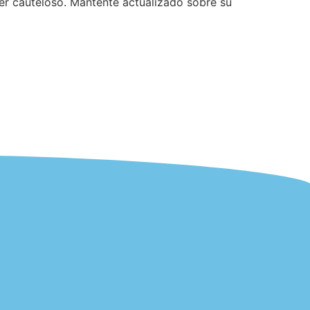
ser cauteloso. Mantente actualizado sobre su