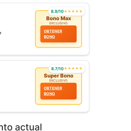
8.9/10
★★★★★
Bono Max
EXCLUSIVO
OBTENER
e
BONO
8.7/10
★★★★★
Super Bono
EXCLUSIVO
OBTENER
BONO
nto actual