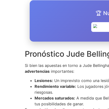
🏆 N
Pronóstico Jude Bellin
Si bien las apuestas en torno a Jude Belling
advertencias
importantes:
Lesiones:
Un imprevisto como una lesión
Rendimiento variable:
Los jugadores jóv
riesgosas.
Mercados saturados:
A medida que Bell
tus posibilidades de ganar.