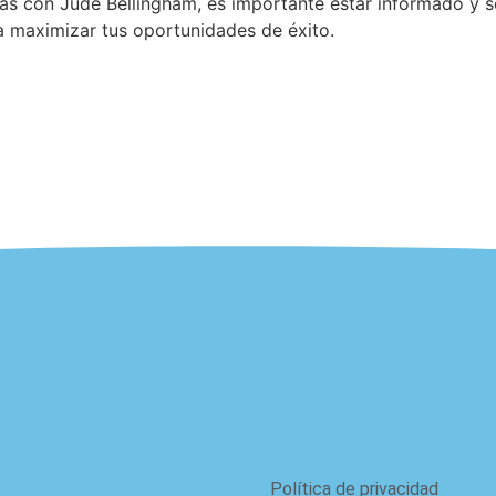
adas con Jude Bellingham, es importante estar informado y 
a maximizar tus oportunidades de éxito.
erca de
Legal
sotros
Política de privacidad