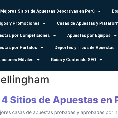
 Mejores Sitios de Apuestas Deportivas en Perú
Bo
igos y Promociones
Casas de Apuestas y Platafo
estas por Competiciones
Apuestas por Equipos
estas por Partidos
Deportes y Tipos de Apuestas
icaciones Móviles
Guías y Contenido SEO
Bellingham
 4 Sitios de Apuestas en 
jores casas de apuestas probadas y aprobadas por n