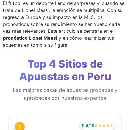
El fútbol es un deporte lleno de sorpresas y, cuando se
trata de Lionel Messi, la emoción se multiplica. Con su
regreso a Europa y su impacto en la MLS, los
pronósticos sobre su rendimiento se han vuelto cada
vez más relevantes. Este artículo se centrará en el
pronóstico Lionel Messi
y en cómo maximizar tus
apuestas en torno a su figura.
Top 4 Sitios de
Apuestas en Peru
Las mejores casas de apuestas probadas y
aprobadas por nuestros expertos
9.4/10
★★★★★
1