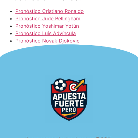
Pronóstico Cristiano Ronaldo
Pronóstico Jude Bellingham
Pronóstico Yoshimar Yotún
Pronóstico Luis Advíncula
Pronóstico Novak Djokovic