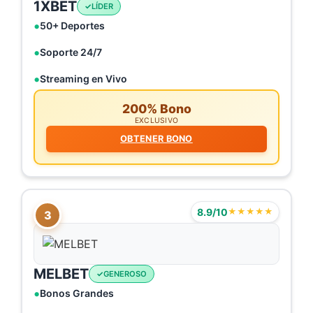
1XBET
LÍDER
50+ Deportes
Soporte 24/7
Streaming en Vivo
200% Bono
EXCLUSIVO
OBTENER BONO
8.9/10
★★★★★
3
MELBET
GENEROSO
Bonos Grandes