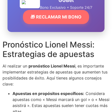
GGBet
Bono Exclusivo + Soporte 24/7
🎁 RECLAMAR MI BONO
Pronóstico Lionel Messi:
Estrategias de apuestas
Al realizar un
pronóstico Lionel Messi
, es importante
implementar estrategias de apuestas que aumenten tus
posibilidades de éxito. Aquí tienes algunos consejos
clave:
Apuestas en propósitos específicos:
Considera
apuestas como « Messi marcará un gol » o « Messi
asistirá ». Estas apuestas suelen tener cuotas más
altas.