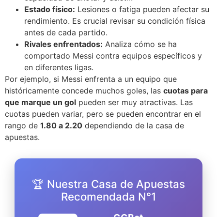
Estado físico:
Lesiones o fatiga pueden afectar su
rendimiento. Es crucial revisar su condición física
antes de cada partido.
Rivales enfrentados:
Analiza cómo se ha
comportado Messi contra equipos específicos y
en diferentes ligas.
Por ejemplo, si Messi enfrenta a un equipo que
históricamente concede muchos goles, las
cuotas para
que marque un gol
pueden ser muy atractivas. Las
cuotas pueden variar, pero se pueden encontrar en el
rango de
1.80 a 2.20
dependiendo de la casa de
apuestas.
🏆 Nuestra Casa de Apuestas
Recomendada N°1