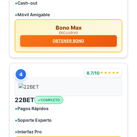
Cash-out
Móvil Amigable
Bono Max
EXCLUSIVO
OBTENER BONO
8.7/10
★★★★★
4
22BET
COMPLETO
Pagos Rápidos
Soporte Experto
Interfaz Pro